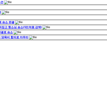
사건
액
원 승소 판결
 뒤집고 항소심 승소(약1억원 감액)
판결로 승소
한 양육비 합의로 마무리