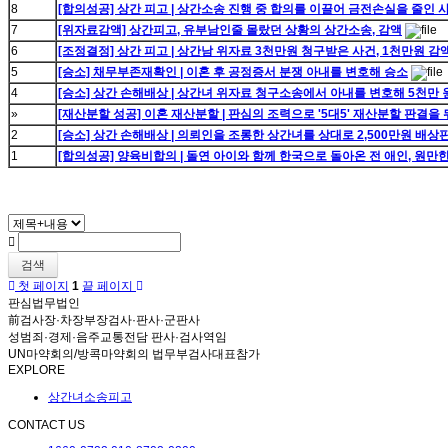
8
[합의성공] 상간 피고 | 상간소송 진행 중 합의를 이끌어 금전손실을 줄인 
7
[위자료감액] 상간피고, 유부남인줄 몰랐던 상황의 상간소송, 감액
6
[조정결정] 상간 피고 | 상간남 위자료 3천만원 청구받은 사건, 1천만원 감
5
[승소] 채무부존재확인 | 이혼 후 공정증서 분쟁 아내를 변호해 승소
4
[승소] 상간 손해배상 | 상간녀 위자료 청구소송에서 아내를 변호해 5천만 
»
[재산분할 성공] 이혼 재산분할 | 판심의 조력으로 '5대5' 재산분할 판결을
2
[승소] 상간 손해배상 | 의뢰인을 조롱한 상간녀를 상대로 2,500만원 배상
1
[합의성공] 양육비합의 | 돌연 아이와 함께 한국으로 돌아온 전 애인, 원만
검색
첫 페이지
1
끝 페이지
판심법무법인
前검사장·차장부장검사·판사·군판사
성범죄·경제·음주교통전담 판사·검사역임
UN마약회의/방콕마약회의 법무부검사대표참가
EXPLORE
상간녀소송피고
CONTACT US