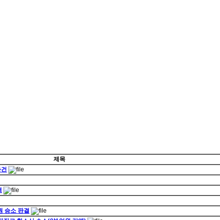
제목
사건
액
원 승소 판결