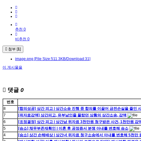
추천 0
비추천 0
첨부 [
1
]
image.png
[File Size:511.3KB/Download:31]
이 게시물을
댓글
0
번호
8
[합의성공] 상간 피고 | 상간소송 진행 중 합의를 이끌어 금전손실을 줄인 
7
[위자료감액] 상간피고, 유부남인줄 몰랐던 상황의 상간소송, 감액
6
[조정결정] 상간 피고 | 상간남 위자료 3천만원 청구받은 사건, 1천만원 감
5
[승소] 채무부존재확인 | 이혼 후 공정증서 분쟁 아내를 변호해 승소
4
[승소] 상간 손해배상 | 상간녀 위자료 청구소송에서 아내를 변호해 5천만 