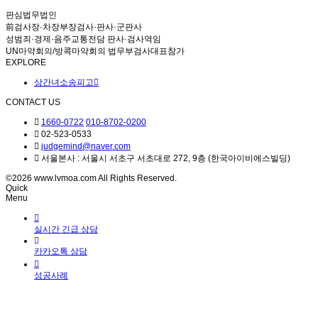
판심법무법인
前검사장·차장부장검사·판사·군판사
성범죄·경제·음주교통전담 판사·검사역임
UN마약회의/방콕마약회의 법무부검사대표참가
EXPLORE
상간녀소송피고
CONTACT US
1660-0722
010-8702-0200
02-523-0533
judgemind@naver.com
서울본사 : 서울시 서초구 서초대로 272, 9층 (한국아이비에스빌딩)
©2026 www.lvmoa.com All Rights Reserved.
Quick
Menu
실시간 긴급 상담
카카오톡 상담
성공사례